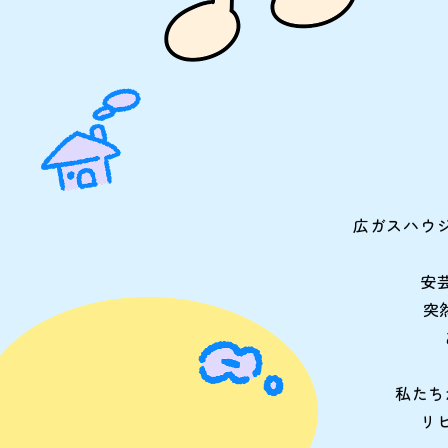
広ガスハウ
安
突
私たち
リ