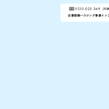
広ガスハウジングの家造
0120-023-369
(対
企業情報
ハウジング事業
イン