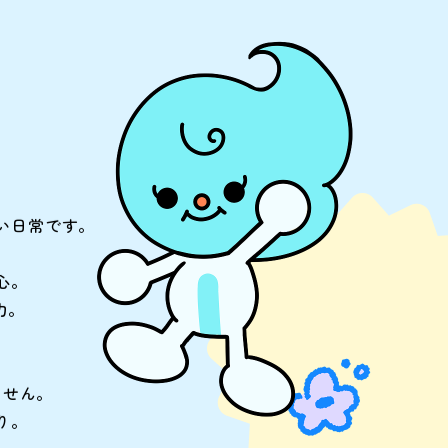
い日常です。
心。
力。
。
ません。
り。